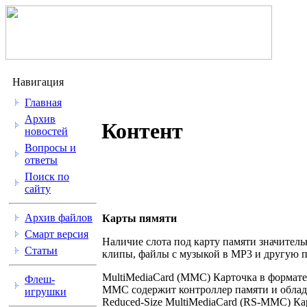
Навигация
Главная
Архив
Контент
новостей
Вопросы и
ответы
Поиск по
сайту
Архив файлов
Карты пямяти
Смарт версия
Наличие слота под карту памяти значител
Статьи
клипы, файлы с музыкой в MP3 и другую п
MultiMediaCard (MMC) Карточка в формате
Флеш-
MMC содержит контроллер памяти и облада
игрушки
Reduced-Size MultiMediaCard (RS-MMC) Кар