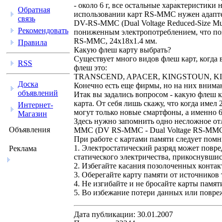
- около 6 г, все остальные характеристи
Обратная
использовании карт RS-MMC нужен адапт
связь
DV-RS-MMC (Dual Voltage Reduced-Size Mu
Рекомендовать
пониженным электропотреблением, что поз
RS-MMC, 24x18x1.4 мм.
Правила
Какую флеш карту выбрать?
Существует много видов флеш карт, когда 
RSS
флеш это:
TRANSCEND, APACER, KINGSTOUN, KINGMA
Доска
Конечно есть еще фирмы, но на них вниман
объявлений
Итак вы задались вопросом - какую флеш к
карта. От себя лишь скажу, что когда име
Интернет-
могут только новые смартфоны, а именно 6
Магазин
Здесь нужно запомнить одно несложное о
Объявления
MMC (DV RS-MMC - Dual Voltage RS-MMC), 
При работе с картами памяти следует помн
1. Электростатический разряд может повре
Реклама
статического электричества, прикоснувшис
2. Избегайте касания позолоченных контак
3. Оберегайте карту памяти от источников
4. Не изгибайте и не бросайте карты памят
5. Во избежание потери данных или повре
Дата публикации: 30.01.2007