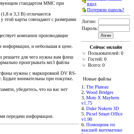
ществующим стандартом MMC при
вход
Потеряли пароль?
1,8 и 3,3 В) отличаются
у этой карты совпадают с размерами
Логин:
Пароль:
уществует компании производящие
нформации, и небольшая в цене.
Сейчас онлайн
Пользователей: 0
ми решаете для чего нужна вам флеш
Гостей: 0
 нормально проигрывать мп3 файлы
Всего: 0
артфоны нужны с маркировкой DV RS-
. Будьте внимательны при покупке.
Новые файлы
1.
The Plateau
мяти, убедитесь, что на вас нет
2.
Wood Bridges
3.
Moto X Mayhem
v1.75
4.
Duke Nukem 3D
5.
Picsel Smart Office
емя передачи информации.
v1.90
6.
Помощник по
высшей математике