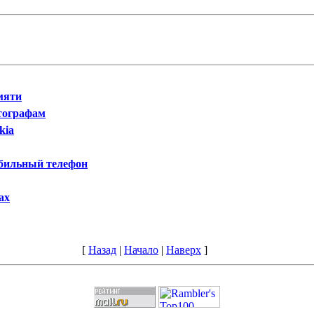
мяти
тографам
kia
обильный телефон
ах
[
Назад
|
Начало
|
Наверх
]