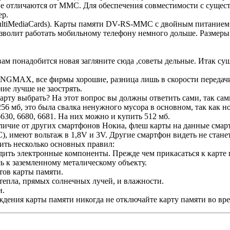
ки не отличаются от MMC. Для обеспечения совместимости с су
ер.
ltiMediaCards). Карты памяти DV-RS-MMC с двойным питанием (
волит работать мобильному телефону немного дольше. Размеры 
вам понадобится новая загляните сюда ,советы дельные. Итак с
X, все фирмы хорошие, разница лишь в скорости передачи и
ие лучше не заострять.
арту выбрать? На этот вопрос вы должны ответить сами, так са
л 256 мб, это была свалка ненужного мусора в основном, так как
630, 6680, 6681. На них можно и купить 512 мб.
тличие от других смартфонов Нокиа, флеш карты на данные см
имеют вольтаж в 1,8V и 3V. Другие смартфон видеть не станет
ить несколько основных правил:
дить электронные компоненты. Прежде чем прикасаться к карте па
ь к заземленному металическому объекту.
тов карты памяти.
 тепла, прямых солнечных лучей, и влажности.
и.
ждения карты памяти никогда не отключайте карту памяти во вр