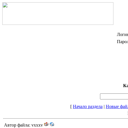
Логи
Парол
Ка
[
Начало раздела
|
Новые фай
Автор файла: vxxxv