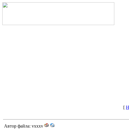
[
Н
Автор файла: vxxxv