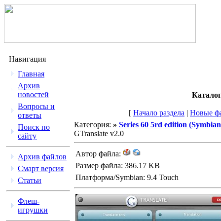
Навигация
Главная
Архив
новостей
Каталог
Вопросы и
[
Начало раздела
|
Новые ф
ответы
Категория:
»
Series 60 5rd edition (Symbia
Поиск по
GTranslate v2.0
сайту
Автор файла:
Архив файлов
Размер файла: 386.17 KB
Смарт версия
Платформа/Symbian: 9.4 Touch
Статьи
Флеш-
игрушки