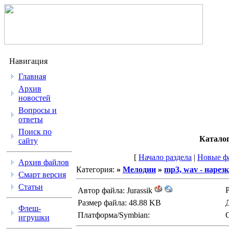
Навигация
Главная
Архив
новостей
Вопросы и
ответы
Поиск по
Катало
сайту
[
Начало раздела
|
Новые ф
Архив файлов
Категория:
»
Мелодии
»
mp3, wav - нарез
Смарт версия
Статьи
Р
Автор файла: Jurassik
Размер файла: 48.88 KB
Флеш-
Платформа/Symbian:
игрушки